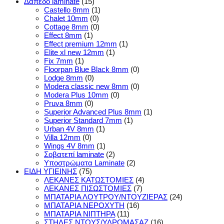
Δάπεδο laminate
(15)
Castello 8mm
(1)
Chalet 10mm
(0)
Cottage 8mm
(0)
Effect 8mm
(1)
Effect premium 12mm
(1)
Elite xl new 12mm
(1)
Fix 7mm
(1)
Floorpan Blue Black 8mm
(0)
Lodge 8mm
(0)
Modera classic new 8mm
(0)
Modera Plus 10mm
(0)
Pruva 8mm
(0)
Superior Advanced Plus 8mm
(1)
Superior Standard 7mm
(1)
Urban 4V 8mm
(1)
Villa 12mm
(0)
Wings 4V 8mm
(1)
Σοβατεπί laminate
(2)
Υποστρώματα Laminate
(2)
ΕΙΔΗ ΥΓΙΕΙΝΗΣ
(75)
ΛΕΚΑΝΕΣ ΚΑΤΩΣΤΟΜΙΕΣ
(4)
ΛΕΚΑΝΕΣ ΠΙΣΩΣΤΟΜΙΕΣ
(7)
ΜΠΑΤΑΡΙΑ ΛΟΥΤΡΟΥ/ΝΤΟΥΖΙΕΡΑΣ
(24)
ΜΠΑΤΑΡΙΑ ΝΕΡΟΧΥΤΗ
(16)
ΜΠΑΤΑΡΙΑ ΝΙΠΤΗΡΑ
(11)
ΣΤΗΛΕΣ ΝΤΟΥΣ/ΥΔΡΟΜΑΣΑΖ
(16)