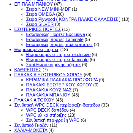
ΕΠΙΠΛΑ ΜΠΑΝΙΟΥ
(47)
Σειρά NEW MINI-MDF
(1)
Σειρά OMEGA
(26)
Σειρά Plywood ( ΚΟΝΤΡΑ ΠΛΑΚΕ ΘΑΛΑΣΣΗΣ )
(10)
Σειρά SILVER
(9)
ΕΣΩΤΕΡΙΚΕΣ ΠΟΡΤΕΣ
(12)
Εσωτερικές Πόρτες Exclusive
(5)
Εσωτερικές πόρτες Laminate
(5)
Εσωτερικές πόρτες πολύσπαστες
(2)
Θωρακισμένες πόρτες
(18)
Θωρακισμένες πόρτες exclusive
(6)
Θωρακισμένες πόρτες laminate
(6)
Σασί θωρακισμένης πόρτας
(6)
ΚΑΘΡΕΠΤΕΣ
(7)
ΠΛΑΚΑΚΙΑ ΕΣΩΤΕΡΙΚΟΥ ΧΩΡΟΥ
(68)
ΚΕΡΑΜΙΚΑ ΠΛΑΚΑΚΙΑ ΠΡΟΣΦΟΡΑ
(0)
ΠΛΑΚΑΚΙ ΕΞΩΤΕΡΙΚΟΥ ΧΩΡΟΥ
(0)
ΠΛΑΚΑΚΙΑ ΚΟΥΖΙΝΑΣ
(7)
ΠΛΑΚΑΚΙΑ ΜΠΑΝΙΟΥ
(45)
ΠΛΑΚΑΚΙΑ ΤΟΙΧΟΥ
(45)
Συνθετική WPC DECK περίφραξη-δαπέδου
(33)
WPC DECK δαπέδου
(4)
WPC υλικά στήριξης
(23)
Συνθετική περίφραξη WPC
(6)
Συνθετικό Γκαζόν
(11)
ΧΑΛΙΑ-ΜΟΚΕΤΑ
(4)