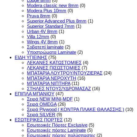
Lodge 8mm
(0)
Modera classic new 8mm
(0)
Modera Plus 10mm
(0)
Pruva 8mm
(0)
Superior Advanced Plus 8mm
(1)
Superior Standard 7mm
(1)
Urban 4V 8mm
(1)
Villa 12mm
(0)
Wings 4V 8mm
(1)
Σοβατεπί laminate
(2)
Υποστρώματα Laminate
(2)
ΕΙΔΗ ΥΓΙΕΙΝΗΣ
(75)
ΛΕΚΑΝΕΣ ΚΑΤΩΣΤΟΜΙΕΣ
(4)
ΛΕΚΑΝΕΣ ΠΙΣΩΣΤΟΜΙΕΣ
(7)
ΜΠΑΤΑΡΙΑ ΛΟΥΤΡΟΥ/ΝΤΟΥΖΙΕΡΑΣ
(24)
ΜΠΑΤΑΡΙΑ ΝΕΡΟΧΥΤΗ
(16)
ΜΠΑΤΑΡΙΑ ΝΙΠΤΗΡΑ
(11)
ΣΤΗΛΕΣ ΝΤΟΥΣ/ΥΔΡΟΜΑΣΑΖ
(16)
ΕΠΙΠΛΑ ΜΠΑΝΙΟΥ
(47)
Σειρά NEW MINI-MDF
(1)
Σειρά OMEGA
(26)
Σειρά Plywood ( ΚΟΝΤΡΑ ΠΛΑΚΕ ΘΑΛΑΣΣΗΣ )
(10)
Σειρά SILVER
(9)
ΕΣΩΤΕΡΙΚΕΣ ΠΟΡΤΕΣ
(12)
Εσωτερικές Πόρτες Exclusive
(5)
Εσωτερικές πόρτες Laminate
(5)
Εσωτερικές πόρτες πολύσπαστες
(2)