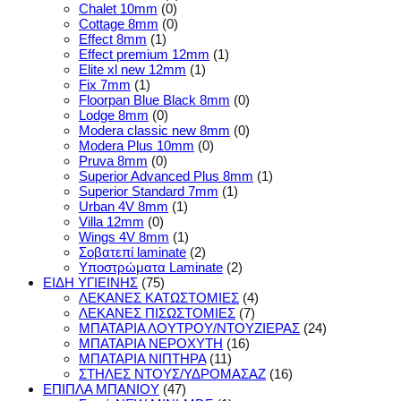
Chalet 10mm
(0)
Cottage 8mm
(0)
Effect 8mm
(1)
Effect premium 12mm
(1)
Elite xl new 12mm
(1)
Fix 7mm
(1)
Floorpan Blue Black 8mm
(0)
Lodge 8mm
(0)
Modera classic new 8mm
(0)
Modera Plus 10mm
(0)
Pruva 8mm
(0)
Superior Advanced Plus 8mm
(1)
Superior Standard 7mm
(1)
Urban 4V 8mm
(1)
Villa 12mm
(0)
Wings 4V 8mm
(1)
Σοβατεπί laminate
(2)
Υποστρώματα Laminate
(2)
ΕΙΔΗ ΥΓΙΕΙΝΗΣ
(75)
ΛΕΚΑΝΕΣ ΚΑΤΩΣΤΟΜΙΕΣ
(4)
ΛΕΚΑΝΕΣ ΠΙΣΩΣΤΟΜΙΕΣ
(7)
ΜΠΑΤΑΡΙΑ ΛΟΥΤΡΟΥ/ΝΤΟΥΖΙΕΡΑΣ
(24)
ΜΠΑΤΑΡΙΑ ΝΕΡΟΧΥΤΗ
(16)
ΜΠΑΤΑΡΙΑ ΝΙΠΤΗΡΑ
(11)
ΣΤΗΛΕΣ ΝΤΟΥΣ/ΥΔΡΟΜΑΣΑΖ
(16)
ΕΠΙΠΛΑ ΜΠΑΝΙΟΥ
(47)