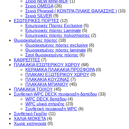
Σειρά NEW MINI-MDF
(1)
Σειρά OMEGA
(26)
Σειρά Plywood ( ΚΟΝΤΡΑ ΠΛΑΚΕ ΘΑΛΑΣΣΗΣ )
(10)
Σειρά SILVER
(9)
ΕΣΩΤΕΡΙΚΕΣ ΠΟΡΤΕΣ
(12)
Εσωτερικές Πόρτες Exclusive
(5)
Εσωτερικές πόρτες Laminate
(5)
Εσωτερικές πόρτες πολύσπαστες
(2)
Θωρακισμένες πόρτες
(18)
Θωρακισμένες πόρτες exclusive
(6)
Θωρακισμένες πόρτες laminate
(6)
Σασί θωρακισμένης πόρτας
(6)
ΚΑΘΡΕΠΤΕΣ
(7)
ΠΛΑΚΑΚΙΑ ΕΣΩΤΕΡΙΚΟΥ ΧΩΡΟΥ
(68)
ΚΕΡΑΜΙΚΑ ΠΛΑΚΑΚΙΑ ΠΡΟΣΦΟΡΑ
(0)
ΠΛΑΚΑΚΙ ΕΞΩΤΕΡΙΚΟΥ ΧΩΡΟΥ
(0)
ΠΛΑΚΑΚΙΑ ΚΟΥΖΙΝΑΣ
(7)
ΠΛΑΚΑΚΙΑ ΜΠΑΝΙΟΥ
(45)
ΠΛΑΚΑΚΙΑ ΤΟΙΧΟΥ
(45)
Συνθετική WPC DECK περίφραξη-δαπέδου
(33)
WPC DECK δαπέδου
(4)
WPC υλικά στήριξης
(23)
Συνθετική περίφραξη WPC
(6)
Συνθετικό Γκαζόν
(11)
ΧΑΛΙΑ-ΜΟΚΕΤΑ
(4)
Χωρίς κατηγορία
(0)